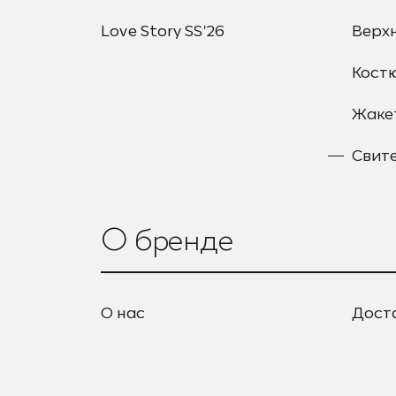
Love Story SS'26
Верх
Кост
Жаке
Свит
О бренде
О нас
Дост