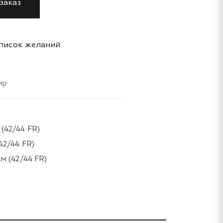
заказ
список желаний
ир
(42/44 FR)
2/44 FR)
м (42/44 FR)