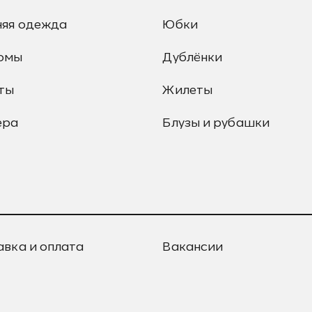
няя одежда
Юбки
юмы
Дублёнки
ты
Жилеты
ера
Блузы и рубашки
авка и оплата
Вакансии