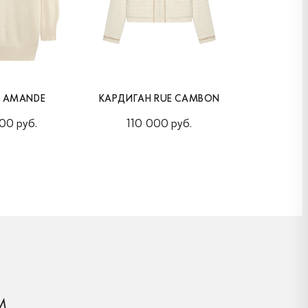
Е AMANDE
КАРДИГАН RUE CAMBON
КАРДИГАН R
00 руб.
110 000 руб.
105 
М