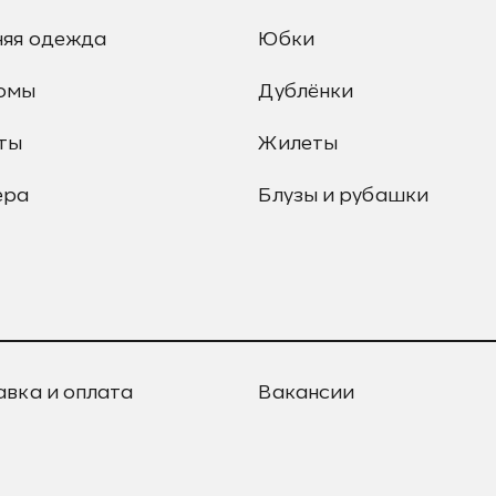
няя одежда
Юбки
юмы
Дублёнки
ты
Жилеты
ера
Блузы и рубашки
авка и оплата
Вакансии