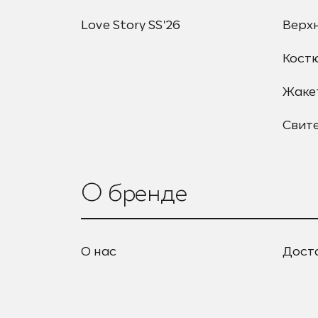
Love Story SS'26
Верх
Кост
Жаке
Свит
О бренде
О нас
Дост