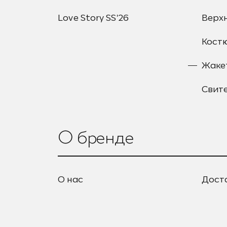
Love Story SS'26
Верх
Кост
Жаке
Свит
О бренде
О нас
Дост