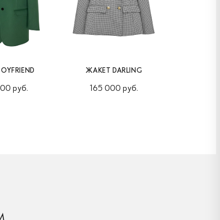
BOYFRIEND
ЖАКЕТ DARLING
ЖАКЕТ L
00 руб.
165 000 руб.
150 
М