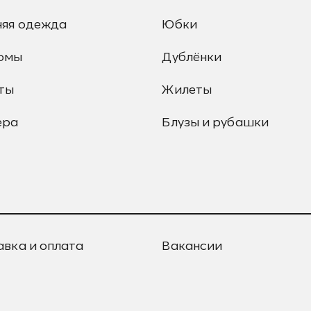
няя одежда
Юбки
юмы
Дублёнки
ты
Жилеты
ера
Блузы и рубашки
авка и оплата
Вакансии