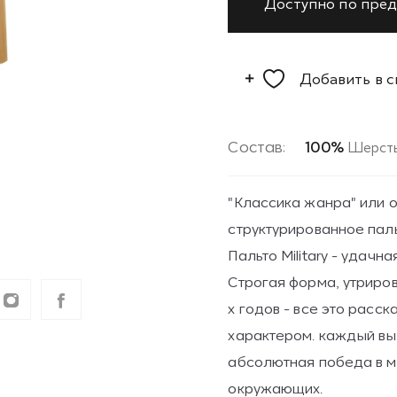
Доступно по пред
Добавить в 
Состав:
100%
Шерст
"Классика жанра" или 
структурированное паль
Пальто Military - удачн
Строгая форма, утриров
х годов - все это расск
характером. каждый выхо
абсолютная победа в м
окружающих.