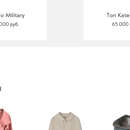
о Military
Топ Kate
000 руб.
65 000 
я