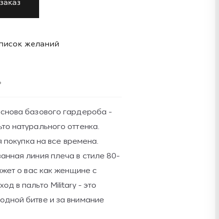
заказ
список желаний
ь
основа базового гардероба -
то натурального оттенка.
ая покупка на все времена.
анная линия плеча в стиле 80-
ажет о вас как женщине с
д в пальто Military - это
одной битве и за внимание