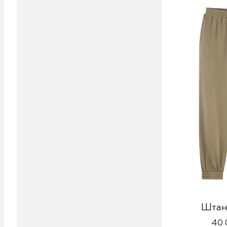
Штан
40 