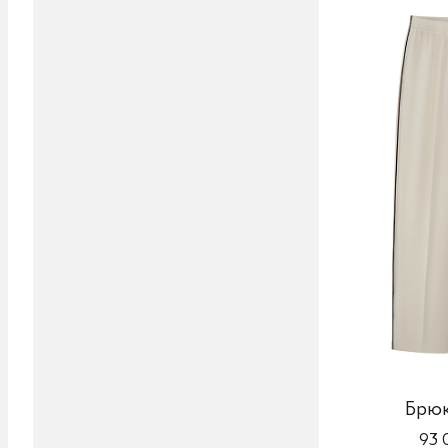
Брю
93 