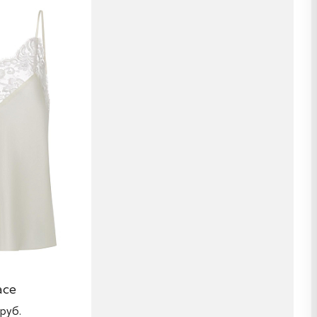
ace
руб.