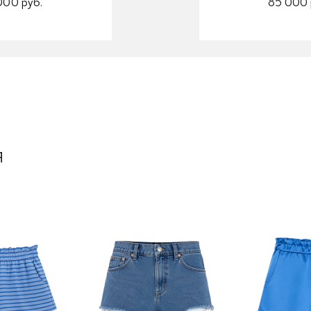
000 руб.
85 000 
я