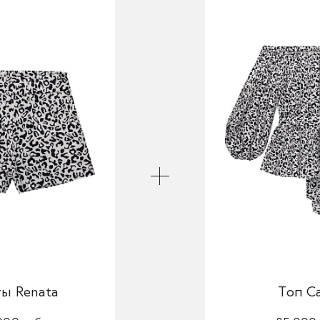
ы Renata
Топ Ca