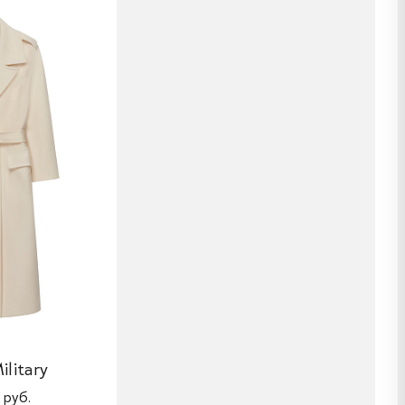
litary
 руб.