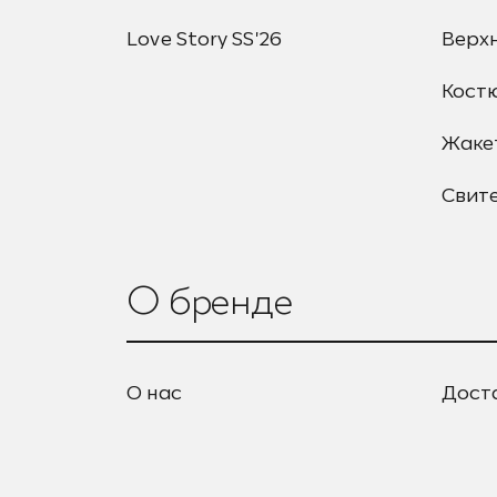
Love Story SS'26
Верх
Кост
Жаке
Свит
О бренде
О нас
Дост