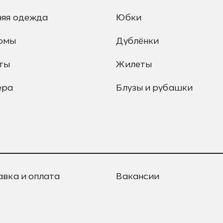
няя одежда
Юбки
юмы
Дублёнки
ты
Жилеты
ера
Блузы и рубашки
авка и оплата
Вакансии