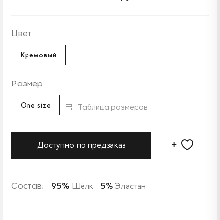
Цвет
Кремовый
Размер
One size
Таблица размеров
Доступно по предзаказ
Состав:
95%
Шёлк
5%
Эластан