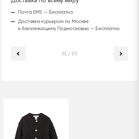
Доставка по всему миру
Б
Почта EMS — Бесплатно
Доставка курьером по Москве
и близлежащему Подмосковью — Бесплатно
01
/
03